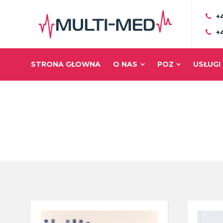
+
+
STRONA GŁOWNA
O NAS
POZ
USŁUGI