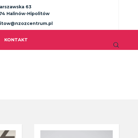
Warszawska 63
74 Halinów-Hipolitów
litow@nzozcentrum.pl
KONTAKT