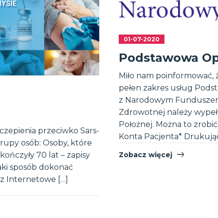
01-07-2020
Podstawowa Op
Miło nam poinformować, ż
pełen zakres usług Pods
z Narodowym Funduszem 
Zdrowotnej należy wypełn
Położnej. Można to zrobić
czepienia przeciwko Sars-
Konta Pacjenta* Drukując, 
rupy osób: Osoby, które
kończyły 70 lat – zapisy
Zobacz więcej
jaki sposób dokonać
ez Internetowe […]