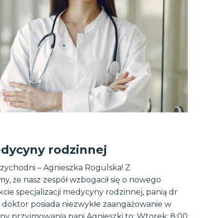
dycyny rodzinnej
zychodni – Agnieszka Rogulska! Z
y, że nasz zespół wzbogacił się o nowego
akcie specjalizacji medycyny rodzinnej, panią dr
i doktor posiada niezwykłe zaangażowanie w
iny przyjmowania pani Agnieszki to: Wtorek: 8:00