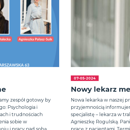
07-05-2024
ne
Nowy lekarz me
 mamy zespół gotowy by
Nowa lekarka w naszej pr
o: Psychologia i
przyjemnością informujem
ach i trudnościach
specjalistę – lekarza w tr
enia sobie w
Agnieszkę Rogulską. Pan
ju i pracy nad sobą,
pracę z pacjentami. Term