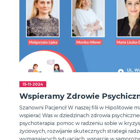
15-11-2024
Wspieramy Zdrowie Psychicz
Szanowni Pacjenci! W naszej filii w Hipolitowie
wspierać Was w dziedzinach zdrowia psychiczneg
psychoterapia: pomoc w radzeniu sobie w kryzys
życiowych, rozwijanie skutecznych strategii radz
wymagających sytuacjach, wsparcie w samorozwo