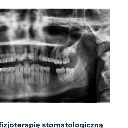
izjoterapię stomatologiczną