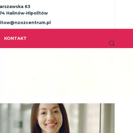
Warszawska 63
74 Halinów-Hipolitów
litow@nzozcentrum.pl
KONTAKT