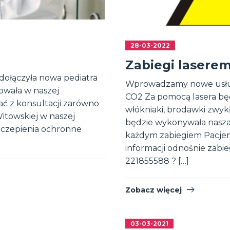
28-03-2022
Zabiegi lasere
dołączyła nowa pediatra
Wprowadzamy nowe usług
owała w naszej
CO2 Za pomocą lasera bę
ać z konsultacji zarówno
włókniaki, brodawki zwykł
Witowskiej w naszej
będzie wykonywała nasza 
szczepienia ochronne
każdym zabiegiem Pacjent
informacji odnośnie zabie
221855588 ? […]
Zobacz więcej
03-03-2021