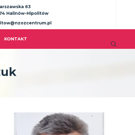
Warszawska 63
74 Halinów-Hipolitów
litow@nzozcentrum.pl
KONTAKT
zuk