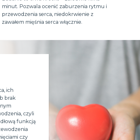
minut. Pozwala ocenić zaburzenia rytmu i
przewodzenia serca, niedokrwienie z
zawałem mięśnia serca włącznie.
a, ich
ub brak
ażnym
odzenia, czyli
idłową funkcją
rzewodzenia
ięciami czy