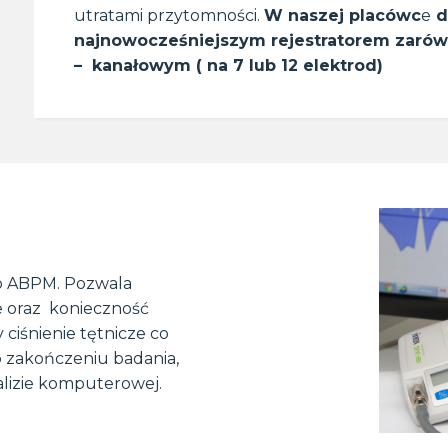
utratami przytomności.
W naszej placówc
e
d
najnowocześniejszym rejestratorem zarówn
– kanałowym ( na 7 lub 12 elektrod)
go ABPM. Pozwala
e oraz konieczność
 ciśnienie tętnicze co
Po zakończeniu badania,
lizie komputerowej.