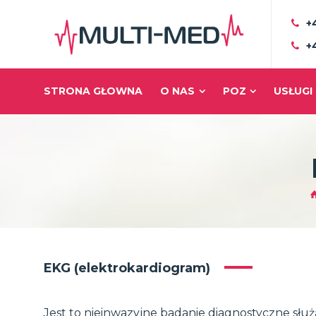
+
+
STRONA GŁOWNA
O NAS
POZ
USŁUGI
EKG (elektrokardiogram)
Jest to nieinwazyjne badanie diagnostyczne słu