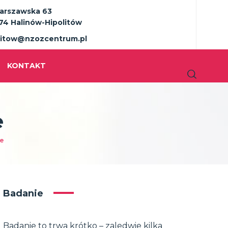
Warszawska 63
74 Halinów-Hipolitów
litow@nzozcentrum.pl
KONTAKT
e
ne
Badanie
Badanie to trwa krótko – zaledwie kilka