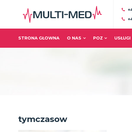
+
+
STRONA GŁOWNA
O NAS
POZ
USŁUGI
tymczasow