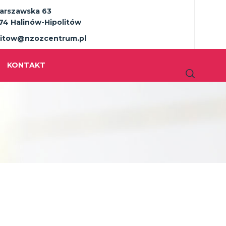
Warszawska 63
74 Halinów-Hipolitów
litow@nzozcentrum.pl
KONTAKT