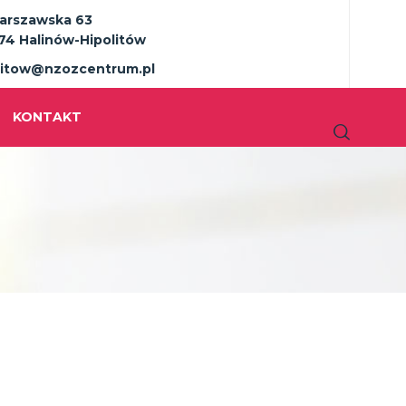
Warszawska 63
74 Halinów-Hipolitów
litow@nzozcentrum.pl
KONTAKT