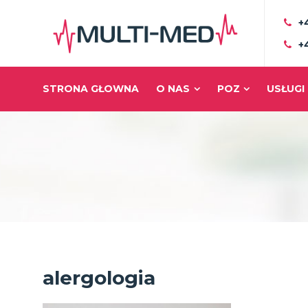
+
+
STRONA GŁOWNA
O NAS
POZ
USŁUGI
alergologia