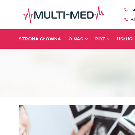
+
+
STRONA GŁOWNA
O NAS
POZ
USŁUGI