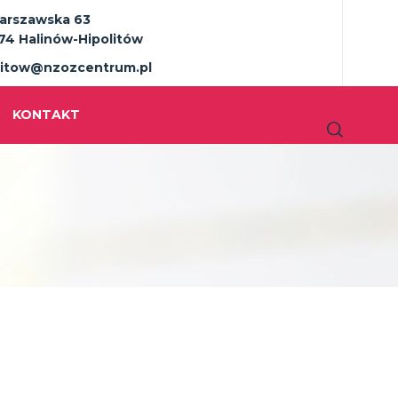
Warszawska 63
74 Halinów-Hipolitów
litow@nzozcentrum.pl
KONTAKT