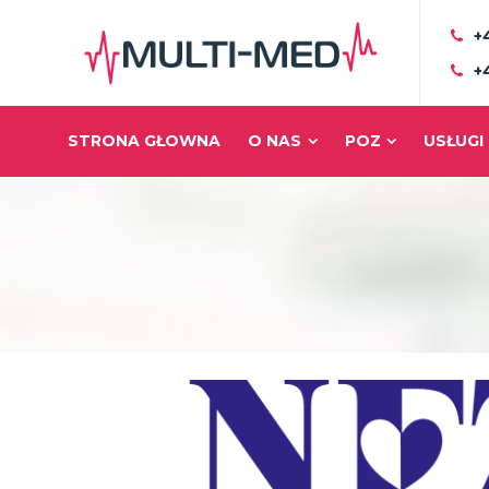
+
+
STRONA GŁOWNA
O NAS
POZ
USŁUGI