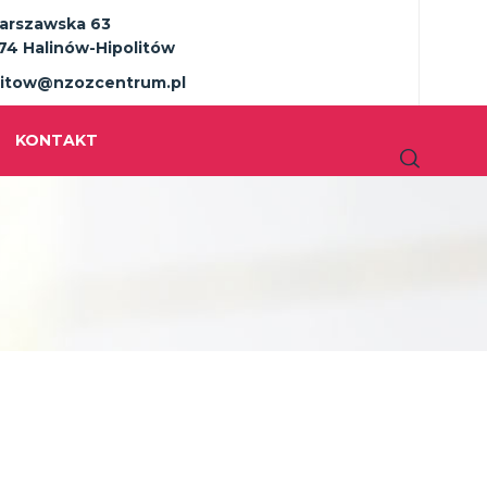
Warszawska 63
74 Halinów-Hipolitów
litow@nzozcentrum.pl
KONTAKT