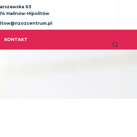
Warszawska 63
74 Halinów-Hipolitów
litow@nzozcentrum.pl
KONTAKT