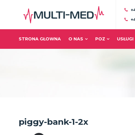
+
+
STRONA GŁOWNA
O NAS
POZ
USŁUGI
piggy-bank-1-2x