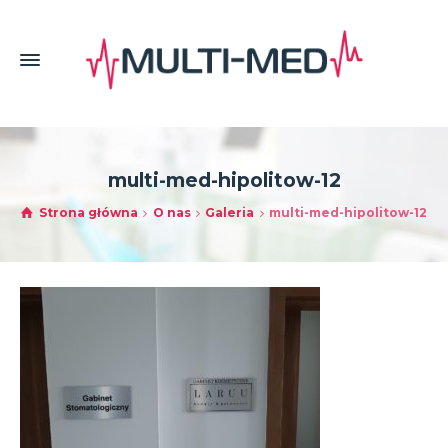
multi-med-hipolitow-12
Strona główna
O nas
Galeria
multi-med-hipolitow-12