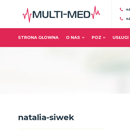
+
+
STRONA GŁOWNA
O NAS
POZ
USŁUGI
natalia-siwek