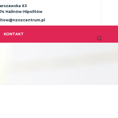
Warszawska 63
74 Halinów-Hipolitów
litow@nzozcentrum.pl
KONTAKT