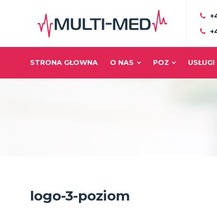
+
+
STRONA GŁOWNA
O NAS
POZ
USŁUGI
logo-3-poziom