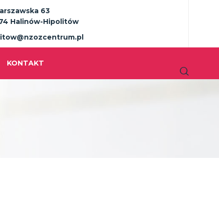
Warszawska 63
74 Halinów-Hipolitów
litow@nzozcentrum.pl
KONTAKT